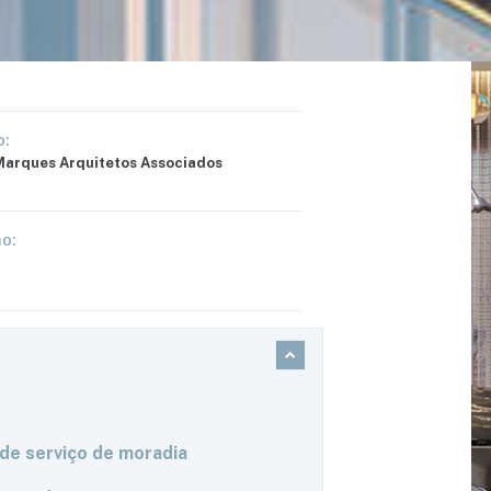
e de Torres:
:
arques Arquitetos Associados
o:
de serviço de moradia