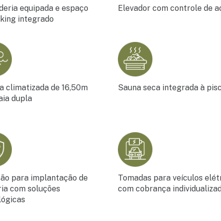
deria equipada e espaço
Elevador com controle de a
king integrado
na climatizada de 16,50m
Sauna seca integrada à pis
aia dupla
são para implantação de
Tomadas para veículos elét
ria com soluções
com cobrança individualiza
lógicas