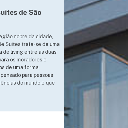
Suites de São
região nobre da cidade,
le Suites trata-se de uma
 de living entre as duas
 para os moradores e
ços de uma forma
o pensado para pessoas
ndências do mundo e que