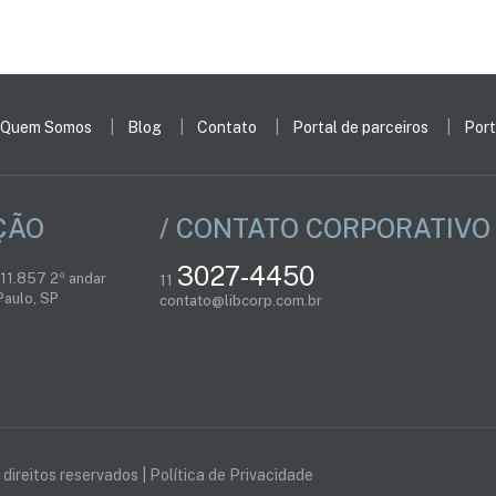
Quem Somos
Blog
Contato
Portal de parceiros
Port
ÇÃO
/ CONTATO CORPORATIVO
3027-4450
 11.857 2º andar
11
aulo, SP
contato@libcorp.com.br
direitos reservados |
Política de Privacidade