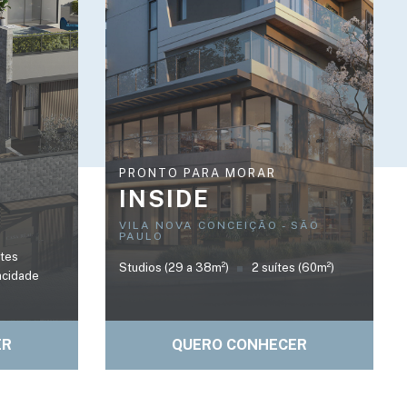
PRONTO PARA MORAR
INSIDE
VILA NOVA CONCEIÇÃO - SÃO
PAULO
ítes
Studios (29 a 38m²)
2 suítes (60m²)
acidade
ER
QUERO CONHECER