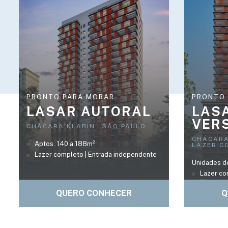
PRONTO PARA MORAR
PRONTO
LASAR AUTORAL
LAS
VER
CHÁCARA KLABIN - SÃO PAULO
CHÁCARA
Aptos. 140 a 188m²
LAZER C
Lazer completo | Entrada independente
Unidades d
Lazer co
QUERO CONHECER
Q