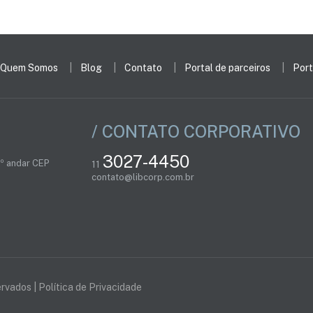
Quem Somos
Blog
Contato
Portal de parceiros
Port
/ CONTATO CORPORATIVO
3027-4450
2º andar CEP
11
contato@libcorp.com.br
ervados |
Política de Privacidade