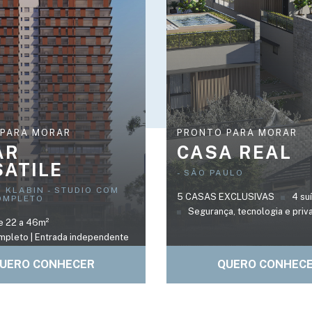
 PARA MORAR
PRONTO PARA MORAR
AR
CASA REAL
SATILE
- SÃO PAULO
 KLABIN - STUDIO COM
5 CASAS EXCLUSIVAS
4 su
OMPLETO
Segurança, tecnologia e priv
e 22 a 46m²
mpleto | Entrada independente
UERO CONHECER
QUERO CONHEC