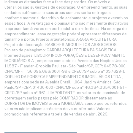
indicam as distâncias face a face das paredes. Os móveis e
utensílios são sugestões de decoração. O empreendimento, as suas
unidades autônomas e suas áreas comuns serão entregues
conforme memorial descritivo de acabamento e projetos executivos
específicos. A vegetação e o paisagismo são meramente ilustrativos
e apresentam árvores em porte adulto de referência. Na entrega do
empreendimento, essa vegetação poderá apresentar diferenças de
tamanho e porte. Projeto arquitetônico: ARARA ARQUITETURA.
Projeto de decoração: BASICHES ARQUITETOS ASSOCIADOS.
Projeto de paisagismo: CARDIM ARQUITETURA PAISAGÍSTICA.
Intermediações: LIBCORP INCORPORAÇÕES E DESENVOLVIMENTO
IMOBILIÁRIO S.A., empresa com sede na Avenida das Nações Unidas,
11.587 - 1° andar - Brooklin Paulista - São Paulo/SP, CEP: 04578-000,
CNPJ/MF - nº 36.095.686/0001-99 e CRECI/SP sob o nº 037629-J.
COELHO DA FONSECA EMPREENDIMENTOS IMOBILIÁRIOS LTDA.,
empresa com sede na Avenida Brasil, 1.064, Jardim América, São
Paulo/SP - CEP: 01430-000 - CNPJ/MF sob nº 46.384.335/0001-51 –
CRECI/SP sob o nº 961-J. IMPORTANTE: os valores de comissão de
corretagem serão pagos pelo COMPRADOR diretamente ao
CORRETOR DE IMÓVEIS e/ou à IMOBILIÁRIA, sendo que os referidos
valores não implicam acréscimo do valor ofertado. Valores
promocionais referente a tabela de vendas de abril 2026.