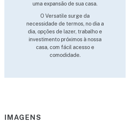
uma expansão de sua casa.
precursor da arquitetura
moderna no Brasil. São essas
O Versatile surge da
duas renomadas figuras,
necessidade de termos, no dia a
diretamente ligadas à família
dia, opções de lazer, trabalho e
Klabin e à criação do bairro, que
investimento próximos à nossa
inspiram o projeto Lasar Chácara
casa, com fácil acesso e
Klabin. Um ponto de vista único
comodidade.
do seu jeito de viver.
IMAGENS