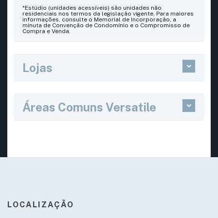
*Estúdio (unidades acessíveis) são unidades não
residenciais nos termos da legislação vigente. Para maiores
informações, consulte o Memorial de Incorporação, a
minuta de Convenção de Condomínio e o Compromisso de
Compra e Venda.
Lojas
Áreas Comuns Versatile
LOCALIZAÇÃO