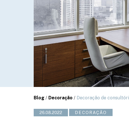
Blog
/
Decoração
/
Decoração de consultóri
26.08.2022
DECORAÇÃO