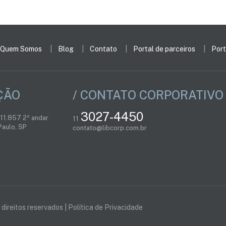
Quem Somos
Blog
Contato
Portal de parceiros
Port
ÇÃO
/ CONTATO CORPORATIVO
3027-4450
 11.857 2º andar
11
aulo, SP
contato@libcorp.com.br
direitos reservados |
Política de Privacidade