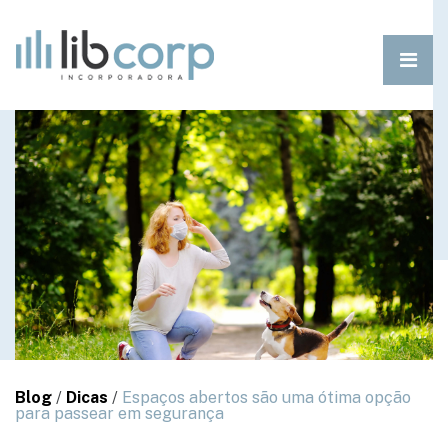
Blog
/
Dicas
/
Espaços abertos são uma ótima opção
para passear em segurança