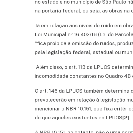
no estado e no município de São Paulo nã
na portaria federal, ou seja, as obras na
Já em relação aos níveis de ruído em obr
Lei Municipal nº 16.402/16 (Lei de Parce
“fica proibida a emissão de ruídos, prod
pela legislação federal, estadual ou muni
Além disso, o art. 113 da LPUOS determin
incomodidade constantes no Quadro 4B da
O art. 146 da LPUOS também determina qu
prevalecerão em relação à legislação mun
mencionar a NBR 10.151, que fixa critério
do que aqueles existentes na LPUOS
[2]
.
A NBR 10.151, no entanto, não é uma nor