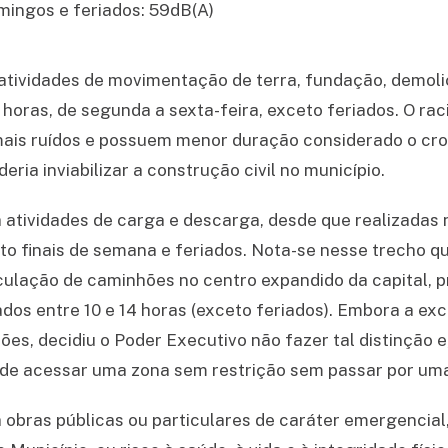
mingos e feriados: 59dB(A)
 atividades de movimentação de terra, fundação, demoli
horas, de segunda a sexta-feira, exceto feriados. O ra
mais ruídos e possuem menor duração considerado o cr
ria inviabilizar a construção civil no município.
a atividades de carga e descarga, desde que realizadas
ceto finais de semana e feriados. Nota-se nesse trecho 
irculação de caminhões no centro expandido da capital, p
bados entre 10 e 14 horas (exceto feriados). Embora a e
es, decidiu o Poder Executivo não fazer tal distinção e,
 de acessar uma zona sem restrição sem passar por uma
 obras públicas ou particulares de caráter emergencial