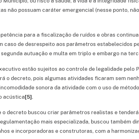
o Município, ou risco à saúde, à vida e à integridade fí
stas não possuam caráter emergencial (nesse ponto, não
tência para a fiscalização de ruídos e obras continua
Em caso de desrespeito aos parâmetros estabelecidos pel
 segunda autuação e multa em triplo e embargo na terc
ecutivo estão sujeitos ao controle de legalidade pelo Po
rá o decreto, pois algumas atividades ficaram sem nen
 incomodidade sonora da atividade com o uso de métod
o acústica
[5]
.
 o decreto buscou criar parâmetros realistas e tenderá 
egulamentação mais especializada, buscou também diminu
zinhos e incorporadoras e construtoras, com a harmoniza