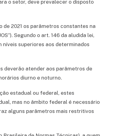
ara o setor, deve prevalecer o disposto
.
bro de 2021 os parâmetros constantes na
S”). Segundo o art. 146 da aludida lei,
m níveis superiores aos determinados
eis deverão atender aos parâmetros de
orários diurno e noturno.
ção estadual ou federal, estes
adual, mas no âmbito federal é necessário
traz alguns parâmetros mais restritivos
o Brasileira de Normas Técnicas), a quem