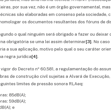
eiras, por sua vez, não é um órgão governamental, mas
 técnicas são elaboradas em consenso pela sociedade, 
homologar os documentos resultantes dos fóruns de di
segundo o qual ninguém será obrigado a fazer ou deixar
na obrigatória se uma lei assim determinar
[3]
. No caso 
ria a sua aplicação, motivo pelo qual o seu caráter orie
 regra jurídica
[4]
.
m vigor do Decreto nº 60.581, a regulamentação do assu
ras de construção civil sujeitas a Alvará de Execução
guintes limites de pressão sonora RLAeq:
ras: 85dB(A);
ras: 59dB(A);
dB(A); e