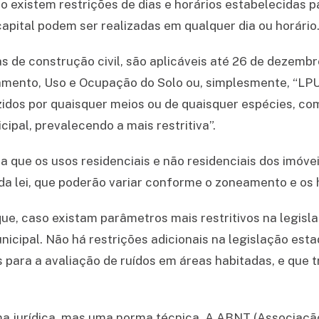
o existem restrições de dias e horários estabelecidas p
 capital podem ser realizadas em qualquer dia ou horário
as de construção civil, são aplicáveis até 26 de dezem
lamento, Uso e Ocupação do Solo ou, simplesmente, “LPUO
uzidos por quaisquer meios ou de quaisquer espécies, co
cipal, prevalecendo a mais restritiva”.
a que os usos residenciais e não residenciais dos imóv
 lei, que poderão variar conforme o zoneamento e os h
e, caso existam parâmetros mais restritivos na legisla
icipal. Não há restrições adicionais na legislação est
s para a avaliação de ruídos em áreas habitadas, e que 
ma jurídica, mas uma norma técnica. A ABNT (Associaçã