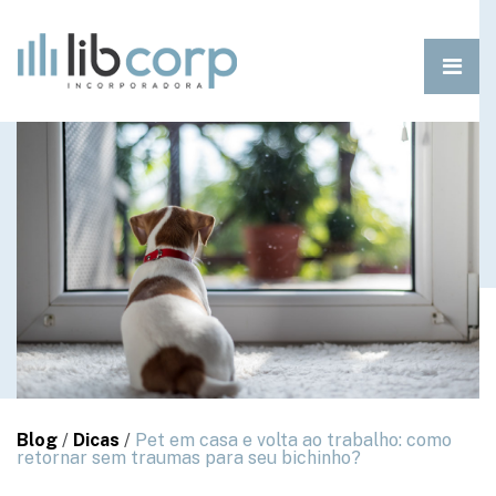
Blog
/
Dicas
/
Pet em casa e volta ao trabalho: como
retornar sem traumas para seu bichinho?