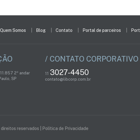
Quem Somos
Blog
Contato
Portal de parceiros
Port
ÇÃO
/ CONTATO CORPORATIVO
3027-4450
 11.857 2º andar
11
aulo, SP
contato@libcorp.com.br
direitos reservados |
Política de Privacidade