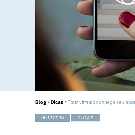
Blog
/
Dicas
/
Tour virtual: conheça seu ap
09.12.2020
DICAS