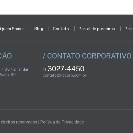
Quem Somos
Blog
Contato
Portal de parceiros
Port
ÇÃO
/ CONTATO CORPORATIVO
3027-4450
 11.857 2º andar
11
aulo, SP
contato@libcorp.com.br
direitos reservados |
Política de Privacidade