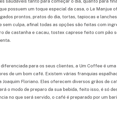
s saudáveis tanto para começar o dia, quanto para fina
s que possuem um toque especial da casa, o Le Manjue 
ados prontos, pratos do dia, tortas, tapiocas e lanche
 sem culpa, afinal todas as opções são feitas com ingr
ro de castanha e cacau, tostex caprese feito com pão 
menta.
diferenciada para os seus clientes, a Um Coffee é uma
res de um bom café. Existem várias franquias espalha
rua Joaquim Floriano. Eles oferecem diversos grãos de c
erá o modo de preparo da sua bebida, feito isso, é só d
cia no que será servido, o café é preparado por um bar