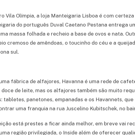
ro Vila Olímpia, a loja Manteigaria Lisboa é com certez
teigaria do português Duval Caetano Pestana entrega 
 uma massa folhada e recheio a base de ovos e nata. Out
eio cremoso de amêndoas, o toucinho do céu e a queijada
ona sul.
ma fábrica de alfajores, Havanna é uma rede de cafete
o doce de leite, mas os alfajores também são muito requ
s: tabletes, panetones, empanadas e os Havannets, que 
ntrar uma franquia na rua Juscelino Kubitschek, no bai
eição está prestes a ficar ainda melhor, em breve vai r
ma região privilegiada, o Inside além de oferecer qual