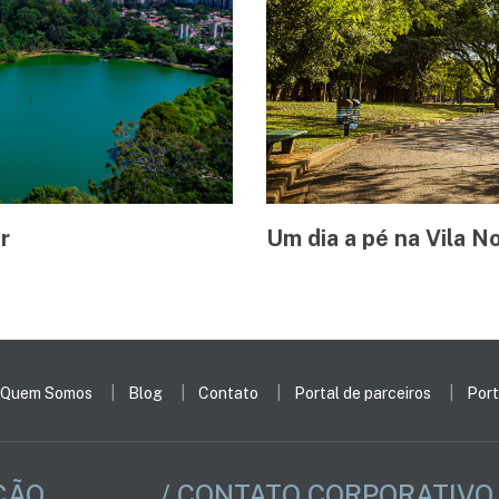
r
Um dia a pé na Vila N
Quem Somos
Blog
Contato
Portal de parceiros
Port
ÇÃO
/ CONTATO CORPORATIVO