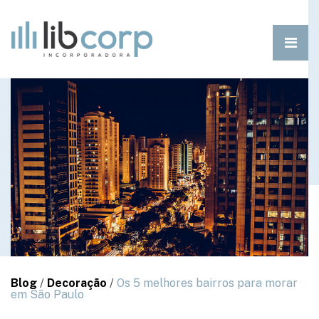
Blog
/
Decoração
/
Os 5 melhores bairros para morar
em São Paulo