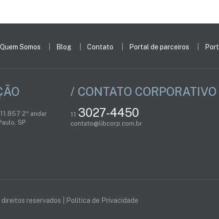
Quem Somos
Blog
Contato
Portal de parceiros
Port
ÇÃO
/ CONTATO CORPORATIVO
3027-4450
 11.857 2º andar
11
aulo, SP
contato@libcorp.com.br
direitos reservados |
Política de Privacidade