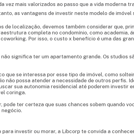
a vez mais valorizados ao passo que a vida moderna tra
rtanto, as vantagens de investir neste modelo de imóvel 
os de localização, devemos também considerar que, pri
strutura completa no condomínio, como academia, área
coworking. Por isso, o custo x benefício é uma das gr
não significa ter um apartamento grande. Os studios sã
o que se interessa por esse tipo de imóvel, como solteir
dio não possa atender a necessidade de outros perfis. 
scar sua autonomia residencial até poderem investir e
el coringa.
r, pode ter certeza que suas chances sobem quando vo
 negócio.
 para investir ou morar, a Libcorp te convida a conhece